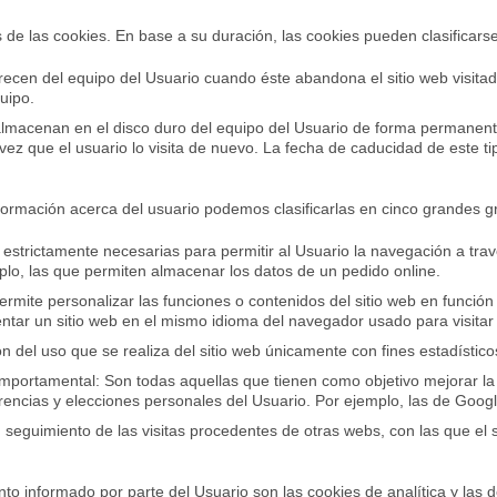
 de las cookies. En base a su duración, las cookies pueden clasificars
recen del equipo del Usuario cuando éste abandona el sitio web visita
uipo.
lmacenan en el disco duro del equipo del Usuario de forma permanent
vez que el usuario lo visita de nuevo. La fecha de caducidad de este t
nformación acerca del usuario podemos clasificarlas en cinco grandes g
 estrictamente necesarias para permitir al Usuario la navegación a tra
plo, las que permiten almacenar los datos de un pedido online.
ermite personalizar las funciones o contenidos del sitio web en funció
tar un sitio web en el mismo idioma del navegador usado para visitar 
n del uso que se realiza del sitio web únicamente con fines estadístic
omportamental: Son todas aquellas que tienen como objetivo mejorar la e
rencias y elecciones personales del Usuario. Por ejemplo, las de Googl
 seguimiento de las visitas procedentes de otras webs, con las que el 
o informado por parte del Usuario son las cookies de analítica y las de 