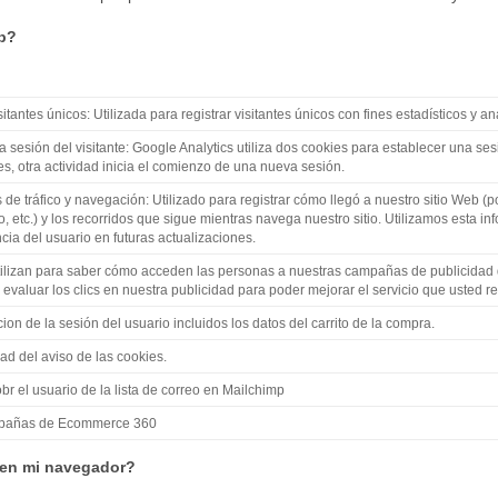
eb?
sitantes únicos: Utilizada para registrar visitantes únicos con fines estadísticos y ana
 sesión del visitante: Google Analytics utiliza dos cookies para establecer una sesi
s, otra actividad inicia el comienzo de una nueva sesión.
 de tráfico y navegación: Utilizado para registrar cómo llegó a nuestro sitio Web 
, etc.) y los recorridos que sigue mientras navega nuestro sitio. Utilizamos esta i
cia del usuario en futuras actualizaciones.
tilizan para saber cómo acceden las personas a nuestras campañas de publicidad d
evaluar los clics en nuestra publicidad para poder mejorar el servicio que usted re
on de la sesión del usuario incluidos los datos del carrito de la compra.
dad del aviso de las cookies.
br el usuario de la lista de correo en Mailchimp
ampañas de Ecommerce 360
 en mi navegador?