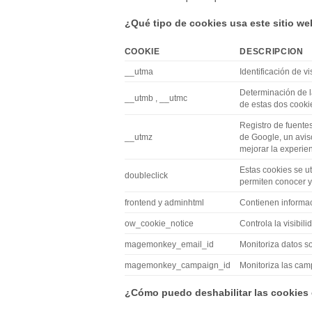
¿Qué tipo de cookies usa este sitio w
COOKIE
DESCRIPCION
__utma
Identificación de vi
Determinación de la
__utmb , __utmc
de estas dos cookie
Registro de fuentes
__utmz
de Google, un aviso
mejorar la experien
Estas cookies se u
doubleclick
permiten conocer y 
frontend y adminhtml
Contienen informaci
ow_cookie_notice
Controla la visibili
magemonkey_email_id
Monitoriza datos so
magemonkey_campaign_id
Monitoriza las c
¿Cómo puedo deshabilitar las cookies