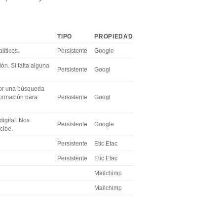
TIPO
PROPIEDAD
líticos.
Persistente
Google
ón. Si falta alguna
Persistente
Googl
(por una búsqueda
nformación para
Persistente
Googl
igital. Nos
Persistente
Google
cibe.
Persistente
Etic Etac
Persistente
Etic Etac
Mailchimp
Mailchimp