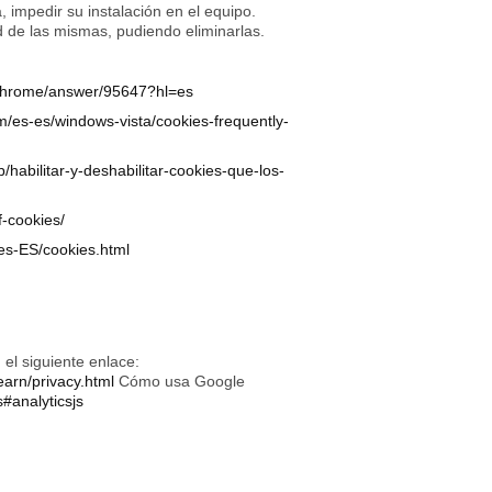
 impedir su instalación en el equipo.
d de las mismas, pudiendo eliminarlas.
/chrome/answer/95647?hl=es
m/es-es/windows-vista/cookies-frequently-
b/habilitar-y-deshabilitar-cookies-que-los-
f-cookies/
es-ES/cookies.html
el siguiente enlace:
earn/privacy.html
Cómo usa Google
#analyticsjs