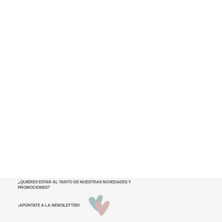
¿QUIERES ESTAR AL TANTO DE NUESTRAS NOVEDADES Y
PROMOCIONES
?
¡APÚNTATE A LA NEWSLETTER!