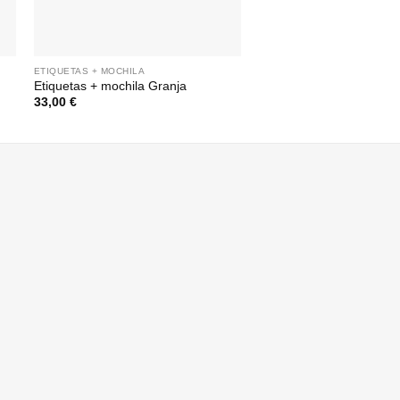
ETIQUETAS + MOCHILA
ETIQUETAS + MOCHILA
Etiquetas + mochila Granja
Etiquetas + mochila Espa
33,00
€
33,00
€