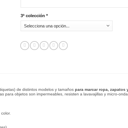
3ª colección
*
tiquetas) de distintos modelos y tamaños
para marcar ropa, zapatos 
etas para objetos son impermeables, resisten a lavavajillas y micro-o
 color.
res).