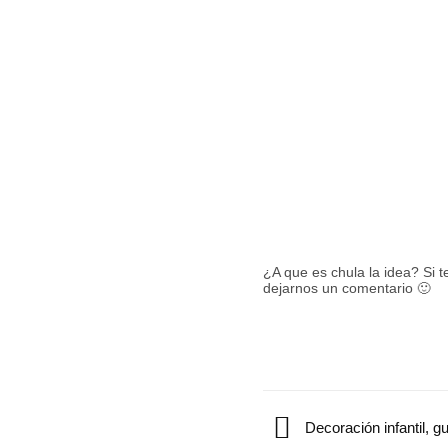
¿A que es chula la idea? Si t
dejarnos un comentario 🙂
Decoración infantil, g