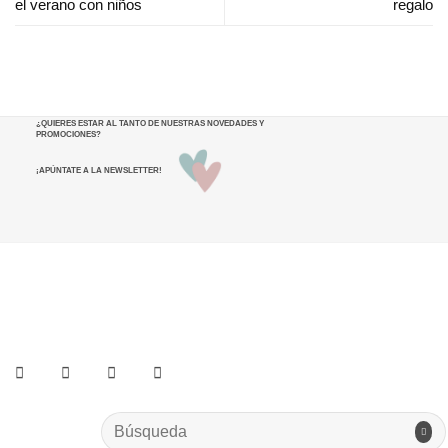
el verano con niños
regalo
¿QUIERES ESTAR AL TANTO DE NUESTRAS NOVEDADES Y
PROMOCIONES
?
¡APÚNTATE A LA NEWSLETTER!
He leído y acepto los términos y condiciones.
Search
for: