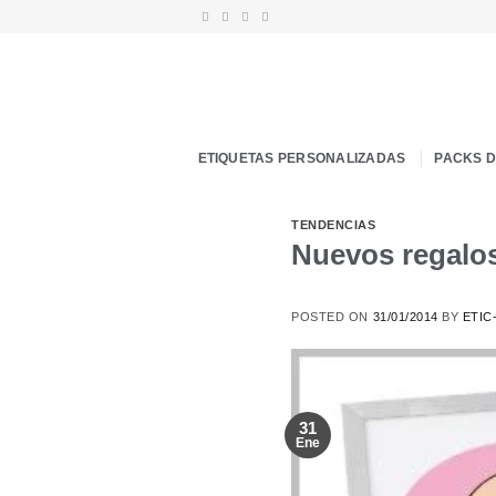
Saltar
al
contenido
ETIQUETAS PERSONALIZADAS
PACKS 
TENDENCIAS
Nuevos regalos
POSTED ON
31/01/2014
BY
ETIC
31
Ene