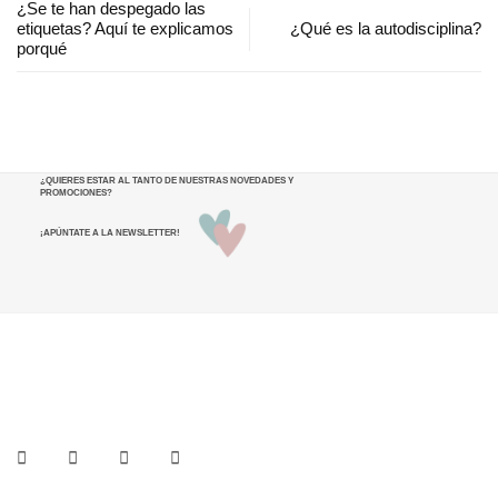
¿Se te han despegado las
etiquetas? Aquí te explicamos
¿Qué es la autodisciplina?
porqué
¿QUIERES ESTAR AL TANTO DE NUESTRAS NOVEDADES Y
PROMOCIONES
?
¡APÚNTATE A LA NEWSLETTER!
He leído y acepto los términos y condiciones.