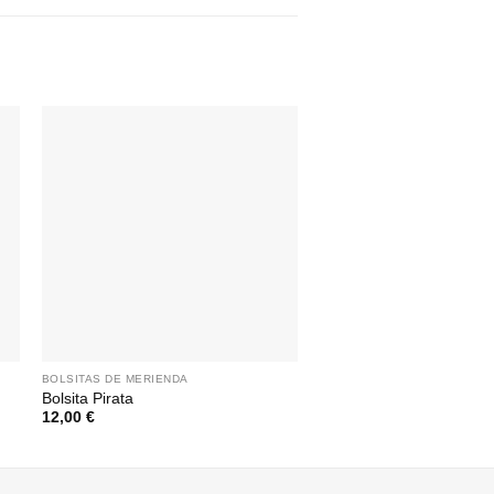
BOLSITAS DE MERIENDA
BOLSITAS DE MERIENDA
Bolsita Pirata
Bolsita Llama
12,00
€
12,00
€