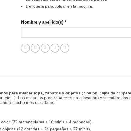
1 etiqueta para colgar en la mochila.
Nombre y apellido(s)
*
maños
para marcar ropa, zapatos y objetos
(biberón, cajita de chupete
ar, etc…). Las etiquetas para ropa resisten a lavadora y secadora, las
on ahora mucho más duraderas.
 color (32 rectangulares + 16 minis + 4 redondas).
r objetos (12 grandes + 24 pequeñas + 27 minis).