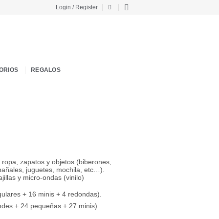
Login / Register
ORIOS
REGALOS
ropa, zapatos y objetos (biberones,
 pañales, juguetes, mochila, etc…).
illas y micro-ondas (vinilo)
gulares + 16 minis + 4 redondas).
ndes + 24 pequeñas + 27 minis).