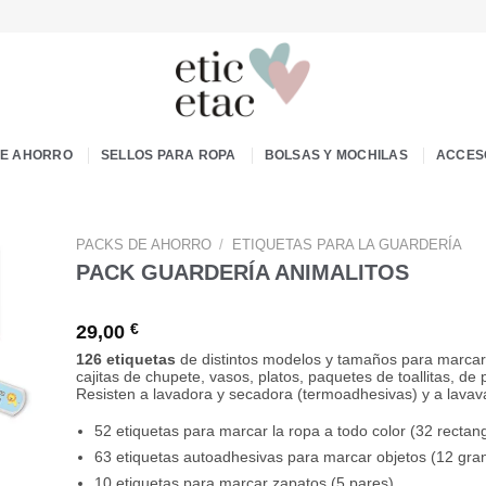
DE AHORRO
SELLOS PARA ROPA
BOLSAS Y MOCHILAS
ACCES
PACKS DE AHORRO
/
ETIQUETAS PARA LA GUARDERÍA
PACK GUARDERÍA ANIMALITOS
29,00
€
126 etiquetas
de distintos modelos y tamaños para marcar 
cajitas de chupete, vasos, platos, paquetes de toallitas, de
Resisten a lavadora y secadora (termoadhesivas) y a lavavaj
52 etiquetas para marcar la ropa a todo color (32 rectan
63 etiquetas autoadhesivas para marcar objetos (12 gra
10 etiquetas para marcar zapatos (5 pares).