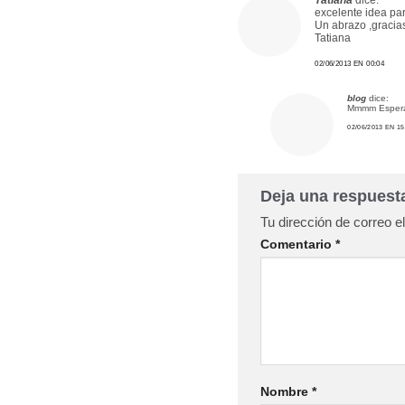
Tatiana
dice:
excelente idea pa
Un abrazo ,gracia
Tatiana
02/06/2013 EN 00:04
blog
dice:
Mmmm Esperam
02/06/2013 EN 15
Deja una respues
Tu dirección de correo e
Comentario
*
Nombre
*