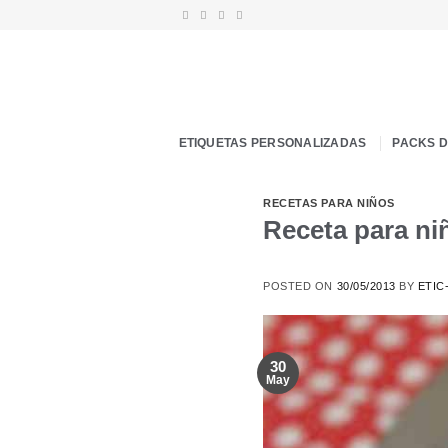
Saltar
al
contenido
ETIQUETAS PERSONALIZADAS
PACKS 
RECETAS PARA NIÑOS
Receta para n
POSTED ON
30/05/2013
BY
ETIC
30
May