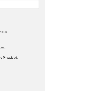
icios.
onal.
 de Privacidad
.