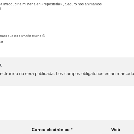
ra introducir a mi nena en «repostería» , Seguro nos animamos
s
os que los disfrutéis mucho 🙂
:43
ta
lectrónico no será publicada.
Los campos obligatorios están marcad
Correo electrónico
*
Web