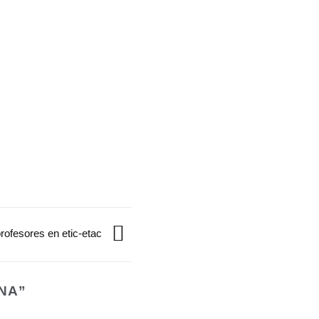
profesores en etic-etac
ANA
”