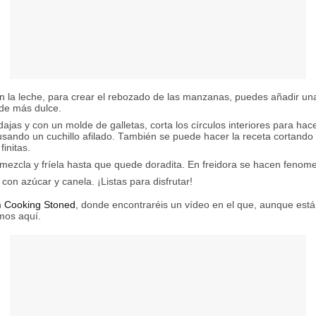
n la leche, para crear el rebozado de las manzanas, puedes añadir un
de más dulce.
jas y con un molde de galletas, corta los círculos interiores para hacer
sando un cuchillo afilado. También se puede hacer la receta cortand
initas.
ezcla y fríela hasta que quede doradita. En freidora se hacen fenome
 con azúcar y canela. ¡Listas para disfrutar!
n
Cooking Stoned
, donde encontraréis un vídeo en el que, aunque está
mos aquí.