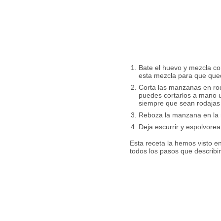
Bate el huevo y mezcla co
esta mezcla para que que
Corta las manzanas en roda
puedes cortarlos a mano u
siempre que sean rodajas f
Reboza la manzana en la m
Deja escurrir y espolvorea
Esta receta la hemos visto e
todos los pasos que describi