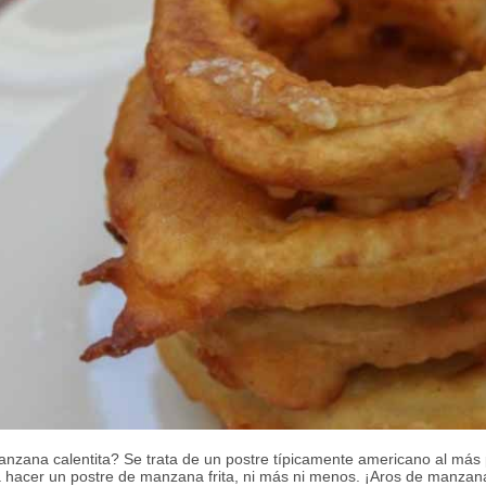
nzana calentita? Se trata de un postre típicamente americano al más p
 hacer un postre de manzana frita, ni más ni menos. ¡Aros de manzan