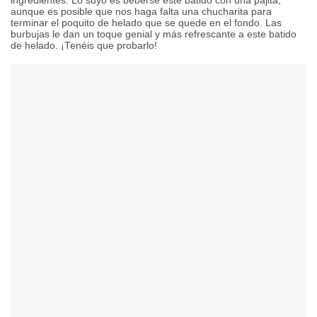
ingredientes. Lo suyo es beberse este batido con una pajita,
aunque es posible que nos haga falta una chucharita para
terminar el poquito de helado que se quede en el fondo. Las
burbujas le dan un toque genial y más refrescante a este batido
de helado. ¡Tenéis que probarlo!