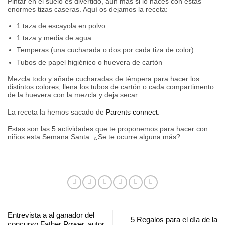
Pintar en el suelo es divertido, aún más si lo haces con estas
enormes tizas caseras. Aquí os dejamos la receta:
1 taza de escayola en polvo
1 taza y media de agua
Temperas (una cucharada o dos por cada tiza de color)
Tubos de papel higiénico o huevera de cartón
Mezcla todo y añade cucharadas de témpera para hacer los
distintos colores, llena los tubos de cartón o cada compartimento
de la huevera con la mezcla y deja secar.
La receta la hemos sacado de
Parents connect
.
Estas son las 5 actividades que te proponemos para hacer con
niños esta Semana Santa. ¿Se te ocurre alguna más?
Entrevista a al ganador del
5 Regalos para el día de la
concurso Father Power, autor