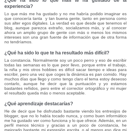
¿Qué ha sido lo que más te ha gustado de la
experiencia?
Lo que más me ha gustado y no me habría podido imaginar es
que conocería tanta y tan buena gente, tanto en persona como
sus alter egos digitales. La verdad es que desde que tenemos el
blog, aunque parezca extraño, socializamos más, y al conocer
ahora un amplio grupo de gente con más o menos los mismos
intereses son una gran fuente de información que de otra forma
no tendríamos.
¿Qué ha sido lo que te ha resultado más difícil?
La constancia. Normalmente soy un poco perro y eso de escribir
todas las semanas es lo que peor llevo, porque entre el trabajo,
la niña y mis otros hobbies es difícil sacar tiempo e ideas para
escribir, pero una vez que coges la dinámica es pan comido. Hay
muchos días que llego y como tengo claro el tema estoy deseoso
contarlo, aunque he decir que la puntuación y yo estamos
bastantes reñidos, pero entre el corrector ortográfico y mi mujer
el resultado queda más o menos aceptable.
¿Qué aprendizaje destacarías?
He de decir que he disfrutado bastante viendo los entresijos de
blogger, que no lo había tocado nunca, y como buen informático
me ha gustado ver como funciona y lo que ofrece. Además, en un
perfil menos técnico y gracias a un poco de constancia, he
mejorado bastante mi expresión escrita, o al menos eso dice mi