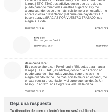
Etic-etac colabora con Pekefriendly / Etiquetas para marcar
la ropa | ETIC-ETAC , es adictivo, desde que os recibo no
puedo parar de mirar todas vuestras sugerencias y me
alegra cuando recibo uno más, sois lo mejor en español, me
encata vuestra presentación y el curre que hay detrás. Un
beso y abrazo,GRACIAS POR VUESTRO TRABAJO, nos
alegrais la vida.
21/07/2013 EN 11:44
RESPONDER
blog
dice:
Muchas gracias David!
22/07/2013 EN 13:19
RESPONDER
della ciana
dice:
Etic-etac colabora con Pekefriendly / Etiquetas para marcar
la ropa | ETIC-ETAC , es adictivo, desde que os recibo no
puedo parar de mirar todas vuestras sugerencias y me
alegra cuando recibo uno más, sois lo mejor en español, me
encata vuestra presentación y el curre que hay detrás. Un
beso y un abrazo, nos alegrais la vida. della ciana
06/08/2013 EN 11:06
RESPONDER
Deja una respuesta
Tu dirección de correo electrónico no será publicada.