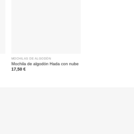
MOCHILAS DE ALGODÓN
MOCHILAS DE ALGODÓN
Mochila de algodón Hada con nube
Mochila de algodón Pelo
17,50
€
17,50
€